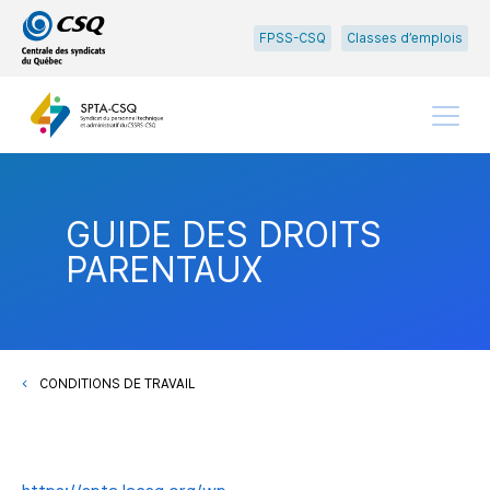
Passer
Passer
FPSS-CSQ
Classes d’emplois
au
au
menu
contenu
principal
Menu
GUIDE DES DROITS
PARENTAUX
CONDITIONS DE TRAVAIL